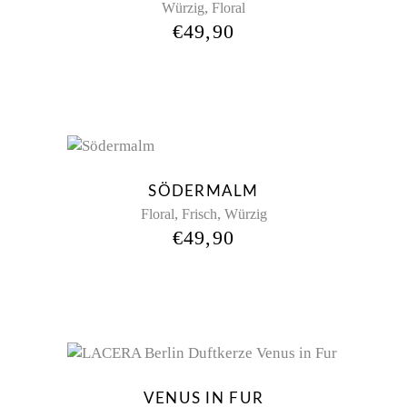
,
Würzig
Floral
€
49,90
Sold
New
SÖDERMALM
,
,
Floral
Frisch
Würzig
€
49,90
VENUS IN FUR