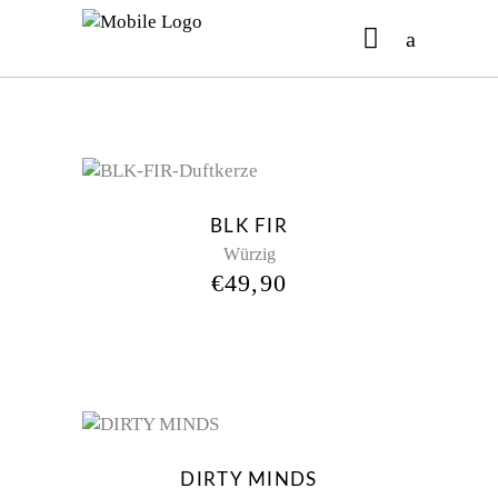
No products in the cart.
New
BLK FIR
Würzig
€
49,90
New
DIRTY MINDS