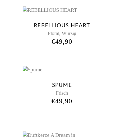
w
REBELLIOUS HEART
,
Floral
Würzig
€
49,90
d
New
SPUME
Frisch
€
49,90