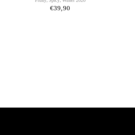
,
,
Fruity
Spicy
Winter 2020
€
39,90