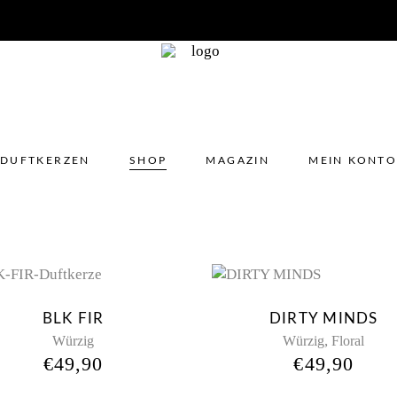
DUFTKERZEN
SHOP
MAGAZIN
MEIN KONT
No 
New
Ne
BLK FIR
DIRTY MINDS
,
Würzig
Würzig
Floral
€
49,90
€
49,90