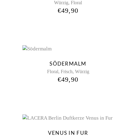
,
Würzig
Floral
€
49,90
Sold
New
SÖDERMALM
,
,
Floral
Frisch
Würzig
€
49,90
VENUS IN FUR