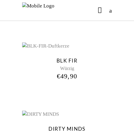
No products in the cart.
New
BLK FIR
Würzig
€
49,90
New
DIRTY MINDS