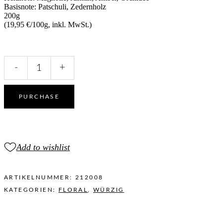
Basisnote: Patschuli, Zedernholz
200g
(
19,95 €/100g,
inkl. MwSt.)
REBELLIOUS
-
+
HEART
quantity
PURCHASE
Add to wishlist
ARTIKELNUMMER:
212008
KATEGORIEN:
FLORAL
,
WÜRZIG