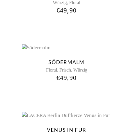
,
Würzig
Floral
€
49,90
Sold
New
SÖDERMALM
,
,
Floral
Frisch
Würzig
€
49,90
VENUS IN FUR