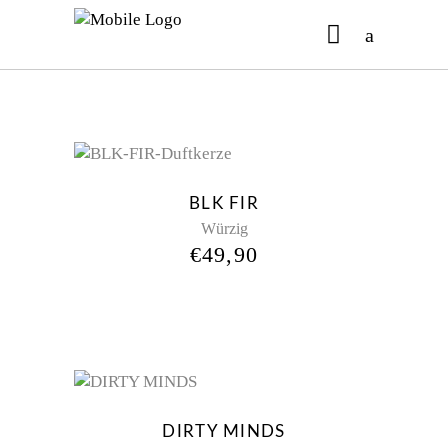
No products in the cart.
New
BLK FIR
Würzig
€
49,90
New
DIRTY MINDS