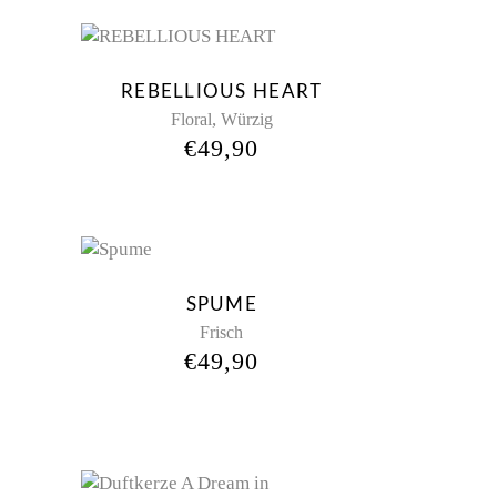
w
REBELLIOUS HEART
,
Floral
Würzig
€
49,90
d
New
SPUME
Frisch
€
49,90