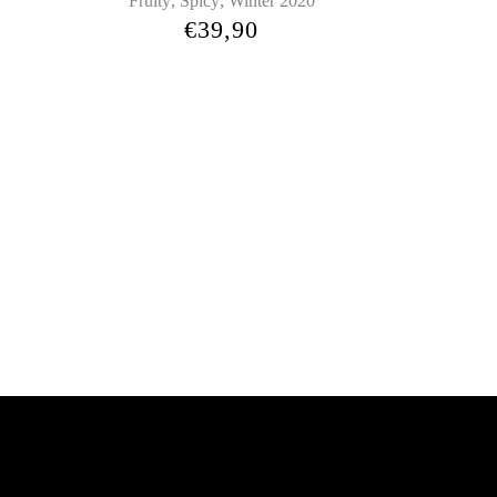
,
,
Fruity
Spicy
Winter 2020
€
39,90