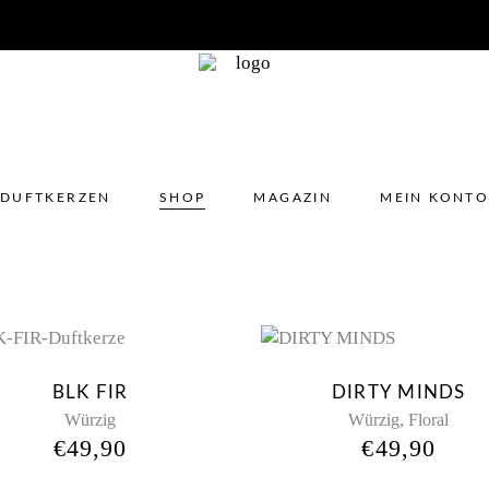
DUFTKERZEN
SHOP
MAGAZIN
MEIN KONT
No 
New
Ne
BLK FIR
DIRTY MINDS
,
Würzig
Würzig
Floral
€
49,90
€
49,90