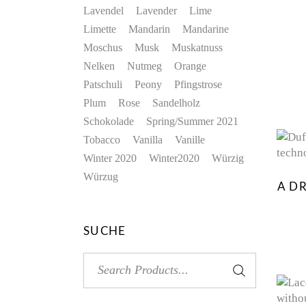
Lavendel
Lavender
Lime
Limette
Mandarin
Mandarine
Moschus
Musk
Muskatnuss
Nelken
Nutmeg
Orange
Patschuli
Peony
Pfingstrose
Plum
Rose
Sandelholz
Schokolade
Spring/Summer 2021
Tobacco
Vanilla
Vanille
Winter 2020
Winter2020
Würzig
Würzug
A D
SUCHE
Search
for: