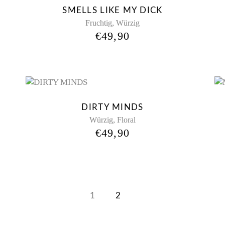
New
SMELLS LIKE MY DICK
,
Fruchtig
Würzig
€
49,90
New
DIRTY MINDS
,
Würzig
Floral
€
49,90
1
2