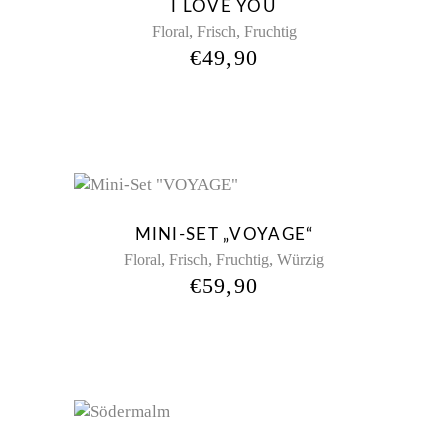
I LOVE YOU
,
,
Floral
Frisch
Fruchtig
€
49,90
New
MINI-SET „VOYAGE“
,
,
,
Floral
Frisch
Fruchtig
Würzig
€
59,90
Sold
New