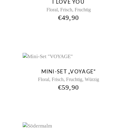
I LOVE YOU
,
,
Floral
Frisch
Fruchtig
€
49,90
New
MINI-SET „VOYAGE“
,
,
,
Floral
Frisch
Fruchtig
Würzig
€
59,90
Sold
New