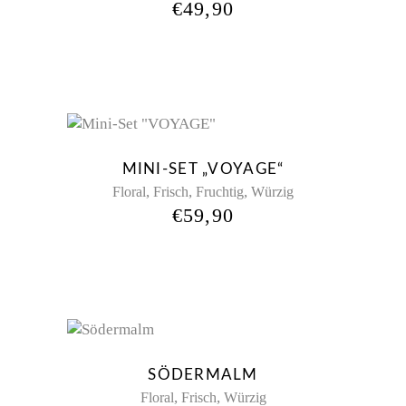
€
49,90
New
MINI-SET „VOYAGE“
,
,
,
Floral
Frisch
Fruchtig
Würzig
€
59,90
Sold
New
SÖDERMALM
,
,
Floral
Frisch
Würzig