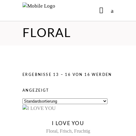
FLORAL
No products in the cart.
ERGEBNISSE 13 – 16 VON 16 WERDEN
ANGEZEIGT
New
I LOVE YOU
,
,
Floral
Frisch
Fruchtig