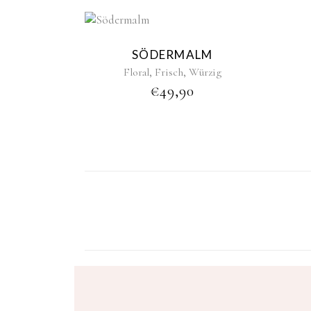
New
Sold
SÖDERMALM
,
,
Floral
Frisch
Würzig
€
49,90