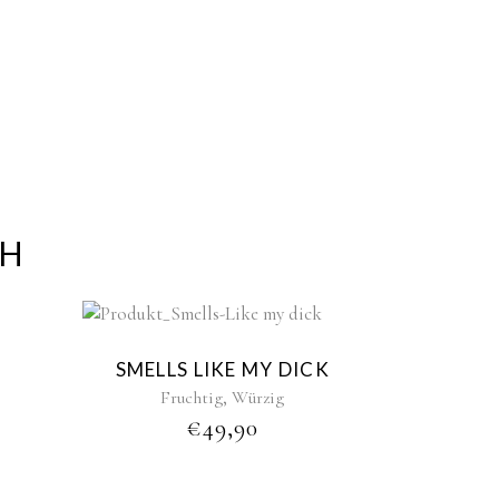
CH
New
SMELLS LIKE MY DICK
,
Fruchtig
Würzig
€
49,90