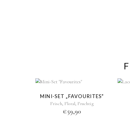
F
New
MINI-SET „FAVOURITES“
,
,
Frisch
Floral
Fruchtig
€
59,90