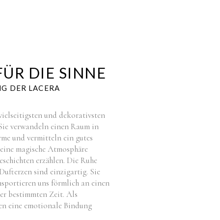
FÜR DIE SINNE
NG DER LACERA
ielseitigsten und dekorativsten
Sie verwandeln einen Raum in
me und vermitteln ein gutes
 eine magische Atmosphäre
eschichten erzählen. Die Ruhe
ufterzen sind einzigartig. Sie
sportieren uns förmlich an einen
er bestimmten Zeit. Als
n eine emotionale Bindung