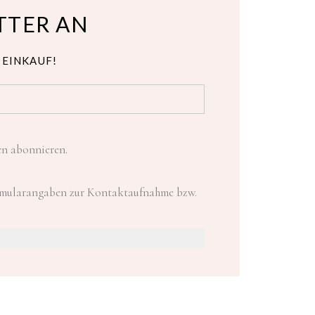
TTER AN
 EINKAUF!
en abonnieren.
ormularangaben zur Kontaktaufnahme bzw.