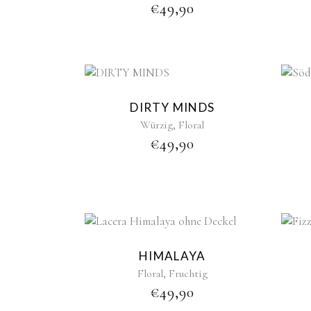
€
49,90
New
DIRTY MINDS
,
Würzig
Floral
€
49,90
HIMALAYA
,
Floral
Fruchtig
€
49,90