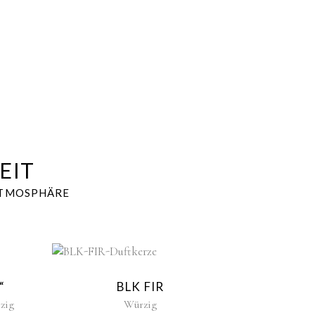
EIT
ATMOSPHÄRE
w
New
“
BLK FIR
zig
Würzig