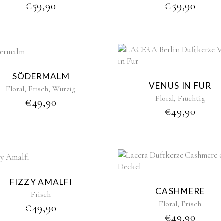
€
59,90
€
59,90
New
Sold
SÖDERMALM
VENUS IN FUR
,
,
Floral
Frisch
Würzig
,
Floral
Fruchtig
€
49,90
€
49,90
FIZZY AMALFI
CASHMERE
Frisch
,
Floral
Frisch
€
49,90
€
49,90