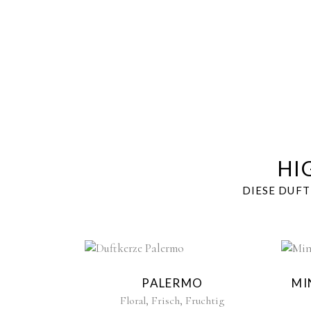
HI
DIESE DUF
Sold
PALERMO
MI
,
,
Floral
Frisch
Fruchtig