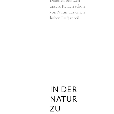
Dadurch besitzen
unsere Kerzen schon
von Natur aus einen
hohen Duftanteil.
IN DER
NATUR
ZU