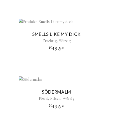
New
SMELLS LIKE MY DICK
,
Fruchtig
Würzig
€
49,90
New
Sold
SÖDERMALM
,
,
Floral
Frisch
Würzig
€
49,90