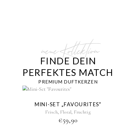
neue Kollektion
FINDE DEIN
PERFEKTES MATCH
PREMIUM DUFTKERZEN
New
MINI-SET „FAVOURITES“
,
,
Frisch
Floral
Fruchtig
€
59,90