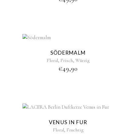
New
Sold
SÖDERMALM
,
,
Floral
Frisch
Würzig
€
49,90
VENUS IN FUR
,
Floral
Fruchtig