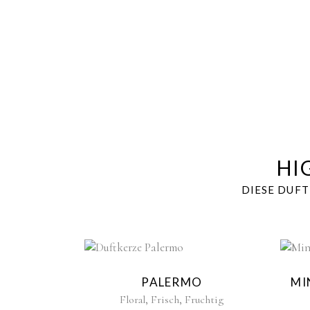
HI
DIESE DUF
Sold
PALERMO
MI
,
,
Floral
Frisch
Fruchtig