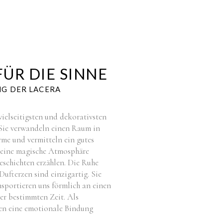
FÜR DIE SINNE
NG DER LACERA
ielseitigsten und dekorativsten
Sie verwandeln einen Raum in
me und vermitteln ein gutes
 eine magische Atmosphäre
eschichten erzählen. Die Ruhe
ufterzen sind einzigartig. Sie
sportieren uns förmlich an einen
er bestimmten Zeit. Als
n eine emotionale Bindung