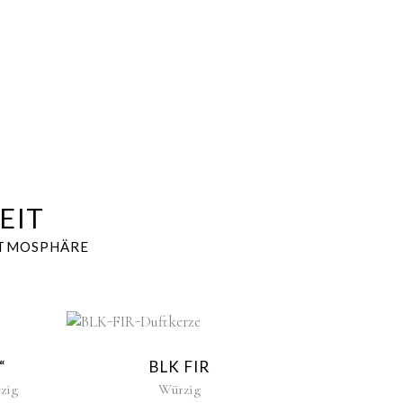
EIT
ATMOSPHÄRE
w
New
“
BLK FIR
zig
Würzig