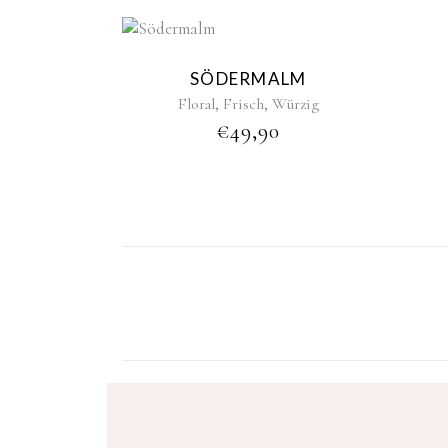
New
Sold
SÖDERMALM
,
,
Floral
Frisch
Würzig
€
49,90