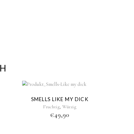
CH
New
SMELLS LIKE MY DICK
,
Fruchtig
Würzig
€
49,90