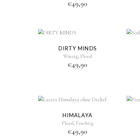
€
49,90
New
DIRTY MINDS
,
Würzig
Floral
€
49,90
HIMALAYA
,
Floral
Fruchtig
€
49,90