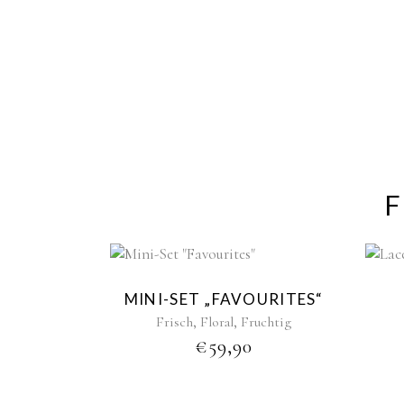
F
New
MINI-SET „FAVOURITES“
,
,
Frisch
Floral
Fruchtig
€
59,90