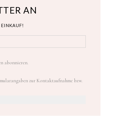
TTER AN
 EINKAUF!
en abonnieren.
ormularangaben zur Kontaktaufnahme bzw.