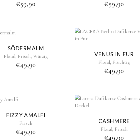
€
59,90
€
59,90
New
Sold
SÖDERMALM
VENUS IN FUR
,
,
Floral
Frisch
Würzig
,
Floral
Fruchtig
€
49,90
€
49,90
FIZZY AMALFI
CASHMERE
Frisch
,
Floral
Frisch
€
49,90
€
49,90