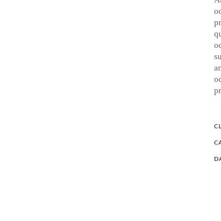
o
p
q
o
su
a
o
p
CL
C
D