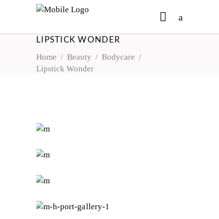
LIPSTICK WONDER
No products in the cart.
Home
/
Beauty
/
Bodycare
/
Lipstick Wonder