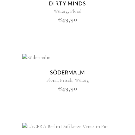
DIRTY MINDS
,
Würzig
Floral
€
49,90
New
Sold
SÖDERMALM
,
,
Floral
Frisch
Würzig
€
49,90