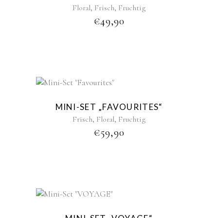
,
,
Floral
Frisch
Fruchtig
€
49,90
New
MINI-SET „FAVOURITES“
,
,
Frisch
Floral
Fruchtig
€
59,90
New