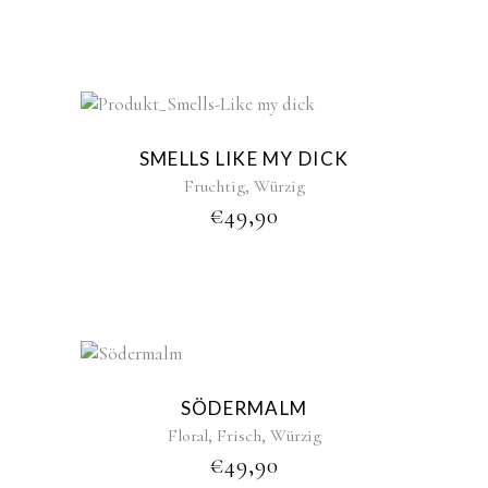
New
SMELLS LIKE MY DICK
,
Fruchtig
Würzig
€
49,90
New
Sold
SÖDERMALM
,
,
Floral
Frisch
Würzig
€
49,90