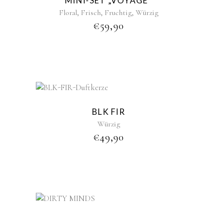
MINI-SET „VOYAGE“
,
,
,
Floral
Frisch
Fruchtig
Würzig
€
59,90
New
BLK FIR
Würzig
€
49,90
New