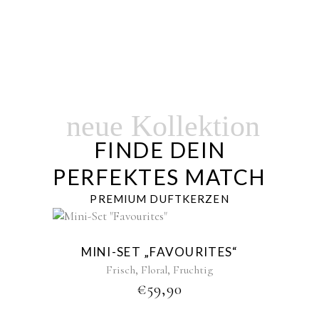
neue Kollektion
FINDE DEIN
PERFEKTES MATCH
PREMIUM DUFTKERZEN
New
MINI-SET „FAVOURITES“
,
,
Frisch
Floral
Fruchtig
€
59,90